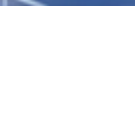
关于我们
深圳欧陆通电子股份有限公司成立于1996年，总部
位于中国·深圳，2020年在深圳证券交易所创业板
上市，股票代码300870.SZ。
欧陆通现已建成深圳、东莞、赣州、苏州4个国内
生产基地，以及越南、墨西哥2个海外生产基地，
持续推进海内外产能布局，形成了充分完备的全球
生产服务体系，致力于成为具有国际竞争力的电力
电子产品与解决方案的供应商。
了解更多