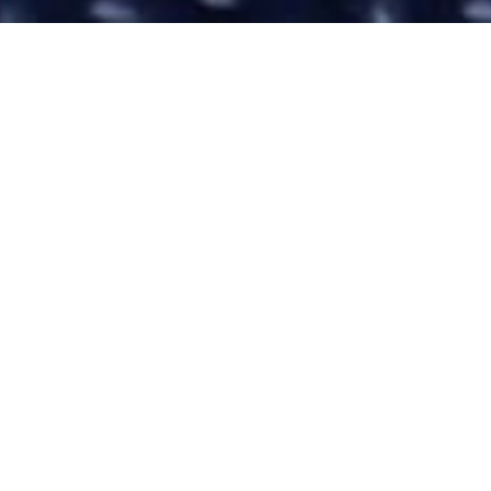
关于我们
深圳欧陆通电子股份有限公司成立于1996年，总部
位于中国·深圳，2020年在深圳证券交易所创业板
上市，股票代码300870.SZ。
欧陆通现已建成深圳、东莞、赣州、苏州4个国内
生产基地，以及越南、墨西哥2个海外生产基地，
持续推进海内外产能布局，形成了充分完备的全球
生产服务体系，致力于成为具有国际竞争力的电力
电子产品与解决方案的供应商。
了解更多