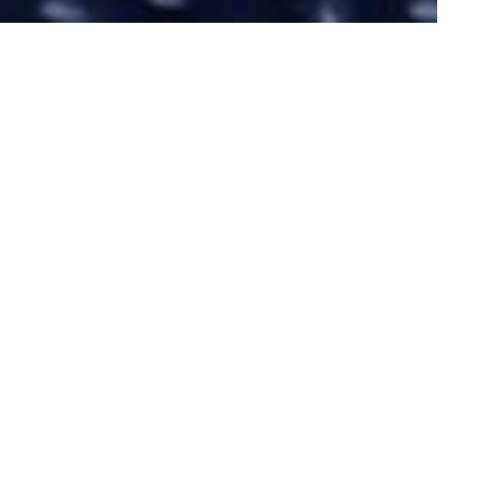
关于我们
深圳欧陆通电子股份有限公司成立于1996年，总部
位于中国·深圳，2020年在深圳证券交易所创业板
上市，股票代码300870.SZ。
欧陆通现已建成深圳、东莞、赣州、苏州4个国内
生产基地，以及越南、墨西哥2个海外生产基地，
持续推进海内外产能布局，形成了充分完备的全球
生产服务体系，致力于成为具有国际竞争力的电力
电子产品与解决方案的供应商。
了解更多